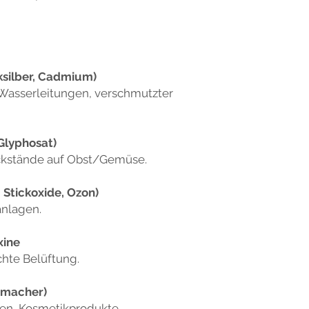
ksilber, Cadmium)
 Wasserleitungen, verschmutzter
 Glyphosat)
Rückstände auf Obst/Gemüse.
 Stickoxide, Ozon)
anlagen.
xine
hte Belüftung.
hmacher)
gen, Kosmetikprodukte.