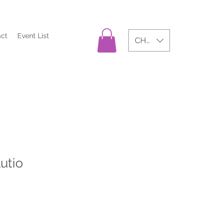
act
Event List
CHF (CHF)
utio