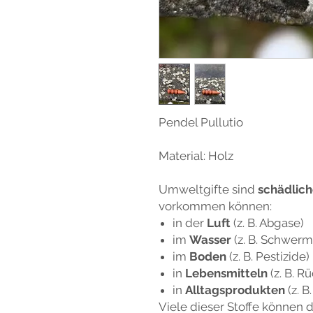
Pendel Pullutio
Material: Holz
Umweltgifte sind
schädlich
vorkommen können:
in der
Luft
(z. B. Abgase)
im
Wasser
(z. B. Schwerm
im
Boden
(z. B. Pestizide)
in
Lebensmitteln
(z. B. R
in
Alltagsprodukten
(z. 
Viele dieser Stoffe können 