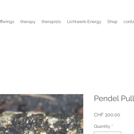
fferings
therapy
therapists
Lichtwerk-Energy
Shop
cont
Pendel Pull
Price
CHF 300.00
Quantity
*