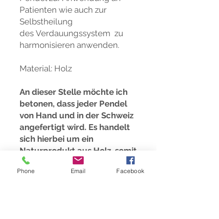
Patienten wie auch zur
Selbstheilung
des Verdauungssystem zu
harmonisieren anwenden.
Material: Holz
An dieser Stelle möchte ich
betonen, dass jeder Pendel
von Hand und in der Schweiz
angefertigt wird. Es handelt
sich hierbei um ein
Naturprodukt aus Holz, somit
ist jedes Einzelstück ein
Phone
Email
Facebook
Unikat.
Für die Verwendung der
Lichtwerkzeuge Tensor und