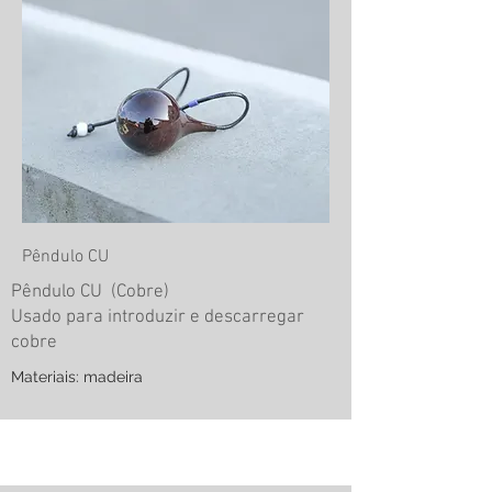
Pêndulo CU
Pêndulo CU (Cobre)
Usado para introduzir e descarregar
cobre
Materiais: madeira