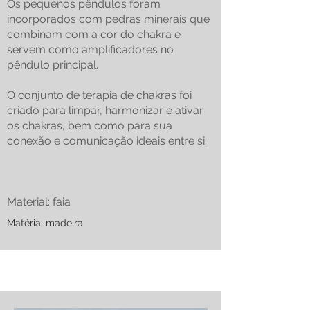
Os pequenos pêndulos foram
incorporados com pedras minerais que
combinam com a cor do chakra e
servem como amplificadores no
pêndulo principal.
O conjunto de terapia de chakras foi
criado para limpar, harmonizar e ativar
os chakras, bem como para sua
conexão e comunicação ideais entre si.
Material: faia
Matéria: madeira