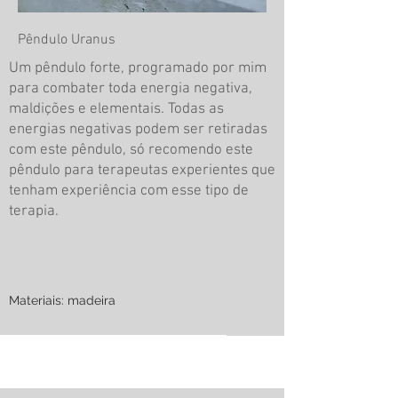
Pêndulo Uranus
Um pêndulo forte, programado por mim
para combater toda energia negativa,
maldições e elementais. Todas as
energias negativas podem ser retiradas
com este pêndulo, só recomendo este
pêndulo para terapeutas experientes que
tenham experiência com esse tipo de
terapia.
Materiais: madeira