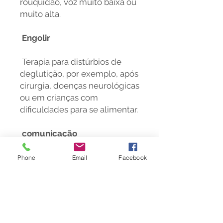
rouquidão, voz muito baixa ou
muito alta.
Engolir
Terapia para distúrbios de
deglutição, por exemplo, após
cirurgia, doenças neurológicas
ou em crianças com
dificuldades para se alimentar.
comunicação
Comunicação aumentativa e
Phone
Email
Facebook
alternativa (CAA), por
exemplo, com gestos ou
cartões com símbolos.