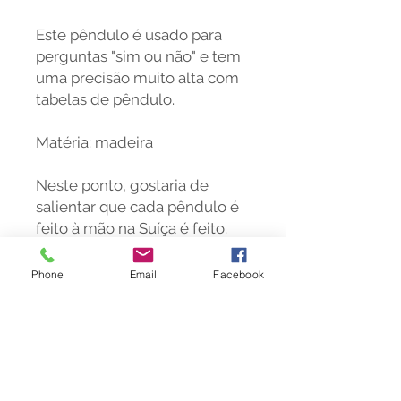
Este pêndulo é usado para
perguntas "sim ou não" e tem
uma precisão muito alta com
tabelas de pêndulo.
Matéria: madeira
Neste ponto, gostaria de
salientar que cada pêndulo é
feito à mão na Suíça
é feito.
Este é um produto natural
feito de madeira, por isso cada
Phone
Email
Facebook
peça é única.
Para o uso dos instrumentos,
tensor e pêndulo, também
ofereço cursos em:
https://www.meesha.ch/kursa