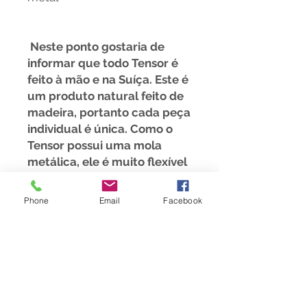
Neste ponto gostaria de
informar que todo Tensor é
feito à mão e na Suíça. Este é
um produto natural feito de
madeira, portanto cada peça
individual é única. Como o
Tensor possui uma mola
metálica, ele é muito flexível
e por isso pode ser montado
para caber em qualquer
Phone
Email
Facebook
bolso.
Também ofereço cursos para
o uso dos Instrumentos,
tensor e pêndulo em:
https://www.meesha.ch/kursa